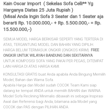
Kain Oscar Import ( Sekelas Sofa Celli** Yg
Harganya Diatas 25 Juta Rupiah )
(Misal Anda Ingin Sofa 3 Seater dan 1 Seater aja
berarti Rp. 10.000.000,- + Rp. 5.500.000,- = Rp.
15.500.000,-)
SEMUA MODEL HARGA BERKISAR SEPERTI YANG TERTERA DI
ATAS, TERGANTUNG MODEL DAN BAHAN YANG DIPILIH.
HARGA BELUM TERMASUK ONGKIR (ONGKOS KIRIM).
FREE
ONGKIR UNTUK WILAYAH BANDUNG DAN SEKITARNYA
.
UNTUK KOMPOSISI SOFA YANG PAKAI PER PEGAS, DITEMPAT
LAIN HARGA DI ATAS HARGA KAMI.
KONSULTASI GRATIS buat Anda apabila Anda Bingung Memilih
Model, Bahan dan Warna Sofa.
Apabila Harga dan Model sudah COCOK Team Kami siap
datang ke tempat ANDA untuk memilih BAHAN dan WARNA.
Model Sofa Reclining Minimalis dibawah ini sebagai Inspirasi
Awal dan Referensi bagi Anda, bilamana ada Model yang
COCOK dan PAS dengan PILIHAN ANDA.